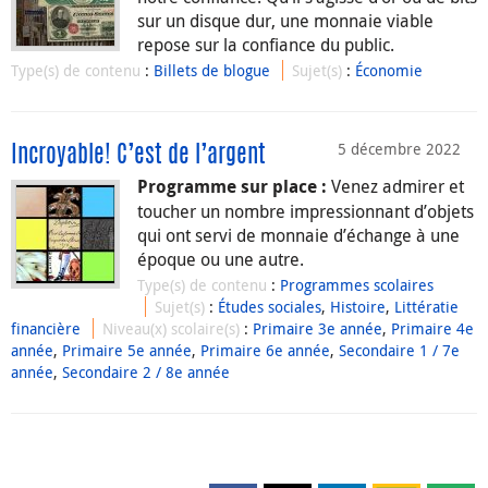
sur un disque dur, une monnaie viable
repose sur la confiance du public.
Type(s) de contenu
:
Billets de blogue
Sujet(s)
:
Économie
5 décembre 2022
Incroyable! C’est de l’argent
Venez admirer et
Programme sur place :
toucher un nombre impressionnant d’objets
qui ont servi de monnaie d’échange à une
époque ou une autre.
Type(s) de contenu
:
Programmes scolaires
Sujet(s)
:
Études sociales
,
Histoire
,
Littératie
financière
Niveau(x) scolaire(s)
:
Primaire 3e année
,
Primaire 4e
année
,
Primaire 5e année
,
Primaire 6e année
,
Secondaire 1 / 7e
année
,
Secondaire 2 / 8e année