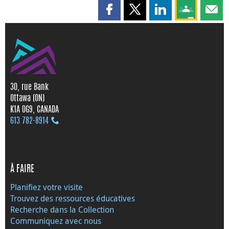
Partager cette page sur Faceboo
Partager cette page sur X
Partager cette pag
Partagez ce
Parta
30, rue Bank
Ottawa (ON)
K1A 0G9, CANADA
613 782‑8914
À FAIRE
Planifiez votre visite
Trouvez des ressources éducatives
Recherche dans la Collection
Communiquez avec nous