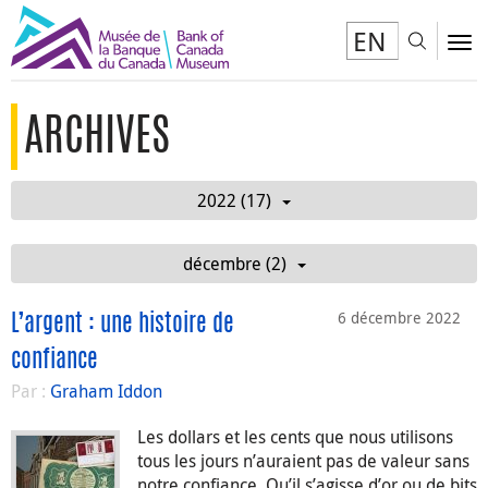
EN
Toggl
To
ARCHIVES
2022 (17)
décembre (2)
6 décembre 2022
L’argent : une histoire de
confiance
Par :
Graham Iddon
Les dollars et les cents que nous utilisons
tous les jours n’auraient pas de valeur sans
notre confiance. Qu’il s’agisse d’or ou de bits