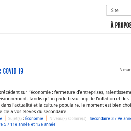
Sélectionn
Rechercher 
À PROPOS
3 mar
e COVID-19
précédent sur l’économie : fermeture d’entreprises, ralentissem
isionnement. Tandis qu’on parle beaucoup de l’inflation et des
ns l’actualité et la culture populaire, le moment est bien choi
 clé à vos élèves du secondaire.
ue
Sujet(s)
:
Économie
Niveau(x) scolaire(s)
:
Secondaire 3 / 9e ann
re 5 / 11e année et 12e année