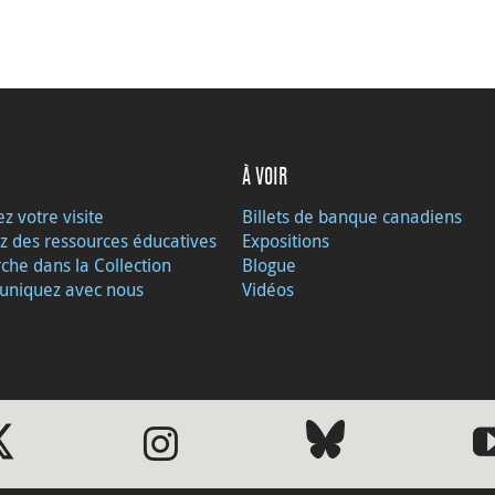
À VOIR
ez votre visite
Billets de banque canadiens
z des ressources éducatives
Expositions
che dans la Collection
Blogue
niquez avec nous
Vidéos