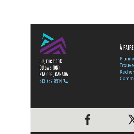
À FAIRE
Planifi
30, rue Bank
Trouve
Ottawa (ON)
Recher
K1A 0G9, CANADA
Commu
613 782‑8914