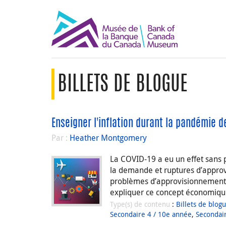
BILLETS DE BLOGUE
Enseigner l'inflation durant la pandémie d
Par :
Heather Montgomery
La COVID-19 a eu un effet sans 
la demande et ruptures d’approv
problèmes d’approvisionnement da
expliquer ce concept économique
Type(s) de contenu
:
Billets de blog
Secondaire 4 / 10e année
,
Secondai