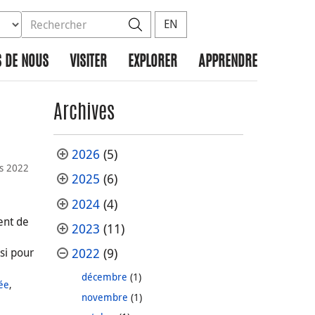
ez la base de données à rechercher
dans le site
Rechercher
EN
 DE NOUS
VISITER
EXPLORER
APPRENDRE
Archives
2026
(5)
s 2022
2025
(6)
2024
(4)
ent de
2023
(11)
si pour
2022
(9)
décembre
(1)
ée
,
novembre
(1)