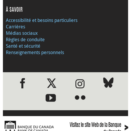
À SAVOIR
Accessibilité et besoins particuliers
Carrières
Médias sociaux
Règles de conduite
Santé et sécurité
Renseignements personnels
●
●
›
Visitez le site Web de la Banque