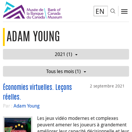
EN
Toggl
To
ADAM YOUNG
2021 (1)
Tous les mois (1)
2 septembre 2021
Économies virtuelles. Leçons
réelles.
Par :
Adam Young
Les jeux vidéo modernes et complexes
peuvent amener les joueurs à grandement
améliorer leur capacité décisionnelle et leur