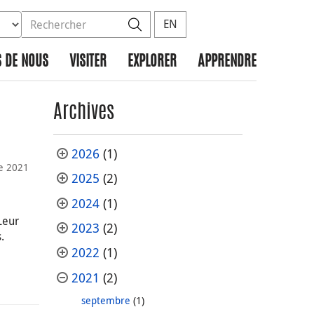
ez la base de données à rechercher
dans le site
Rechercher
EN
 DE NOUS
VISITER
EXPLORER
APPRENDRE
Archives
2026
(1)
e 2021
2025
(2)
2024
(1)
Leur
2023
(2)
.
2022
(1)
2021
(2)
septembre
(1)