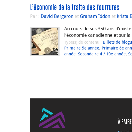
L’économie de la traite des fourrures
Par :
David Bergeron
et
Graham Iddon
et
Krista 
Au cours de ses 350 ans d’exist
l’économie canadienne et sur la f
Type(s) de contenu
:
Billets de blog
Primaire 5e année
,
Primaire 6e an
année
,
Secondaire 4 / 10e année
,
S
À FAIRE