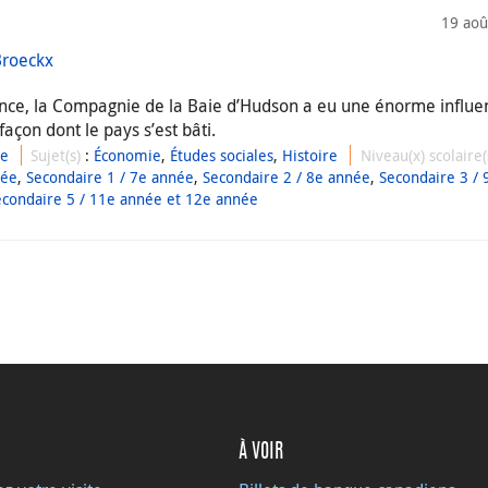
19 aoû
Broeckx
ence, la Compagnie de la Baie d’Hudson a eu une énorme influe
açon dont le pays s’est bâti.
ue
Sujet(s)
:
Économie
,
Études sociales
,
Histoire
Niveau(x) scolaire
née
,
Secondaire 1 / 7e année
,
Secondaire 2 / 8e année
,
Secondaire 3 / 
econdaire 5 / 11e année et 12e année
À VOIR