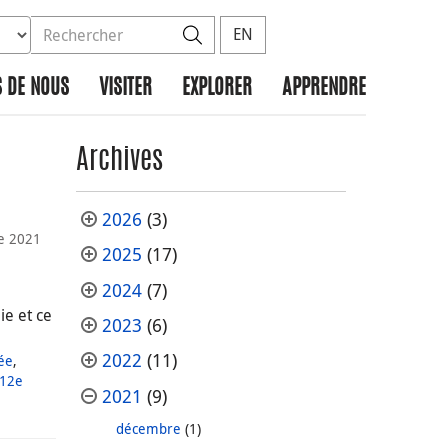
ez la base de données à rechercher
dans le site
Rechercher
EN
 DE NOUS
VISITER
EXPLORER
APPRENDRE
Archives
2026
(3)
e 2021
2025
(17)
2024
(7)
e et ce
2023
(6)
2022
(11)
ée
,
 12e
2021
(9)
décembre
(1)