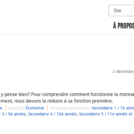
Sélectionn
Rechercher 
À PROPOS
2 décembr
on y pense bien? Pour comprendre comment fonctionne la monnai
ment, nous devons la réduire à sa fonction première.
ue
Sujet(s)
:
Économie
Niveau(x) scolaire(s)
:
Secondaire 1 / 7e ann
 3 / 9e année
,
Secondaire 4 / 10e année
,
Secondaire 5 / 11e année et