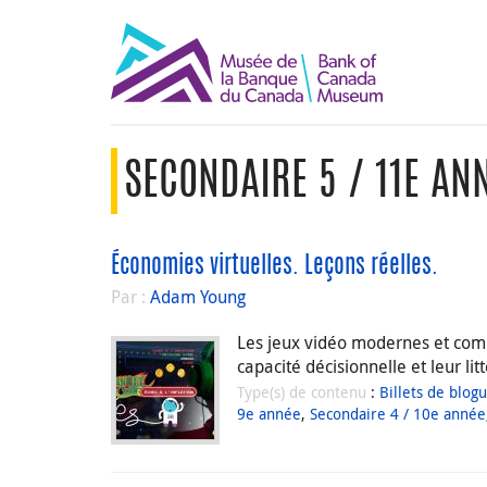
SECONDAIRE 5 / 11E ANN
Économies virtuelles. Leçons réelles.
Par :
Adam Young
Les jeux vidéo modernes et com
capacité décisionnelle et leur lit
Type(s) de contenu
:
Billets de blog
9e année
,
Secondaire 4 / 10e année