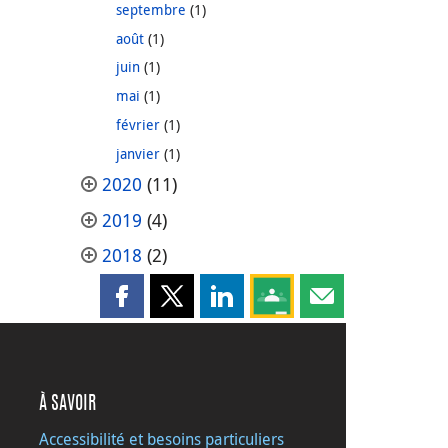
septembre
(1)
août
(1)
juin
(1)
mai
(1)
février
(1)
janvier
(1)
2020
(11)
2019
(4)
2018
(2)
Partager cette page sur Facebook
Partager cette page sur X
Partager cette page sur LinkedI
Partagez cette page sur
Partager cette pag
À SAVOIR
Accessibilité et besoins particuliers