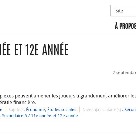
Sélectionn
Rechercher 
À PROPOS
ÉE ET 12E ANNÉE
2 septembr
plexes peuvent amener les joueurs à grandement améliorer le
tératie financière.
ue
Sujet(s)
:
Économie
,
Études sociales
Niveau(x) scolaire(s)
:
Secon
,
Secondaire 5 / 11e année et 12e année