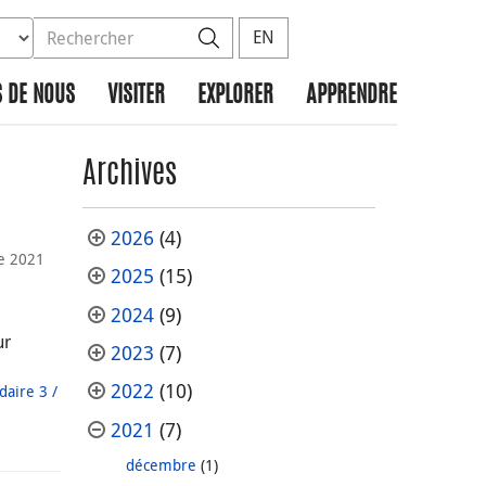
ez la base de données à rechercher
dans le site
Rechercher
EN
 DE NOUS
VISITER
EXPLORER
APPRENDRE
Archives
2026
(4)
e 2021
2025
(15)
2024
(9)
ur
2023
(7)
2022
(10)
daire 3 /
2021
(7)
décembre
(1)