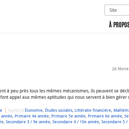
Sélectionn
Rechercher 
À PROPOS
26 févri
vent à peu près tous les mêmes mécanismes, ils peuvent se décl
t font appel aux mêmes aptitudes qui nous servent à bien gérer 
ue
Sujet(s)
:
Économie
,
Études sociales
,
Littératie financière
,
Mathéma
e année
,
Primaire 4e année
,
Primaire 5e année
,
Primaire 6e année
,
Se
ée
,
Secondaire 3 / 9e année
,
Secondaire 4 / 10e année
,
Secondaire 5 /