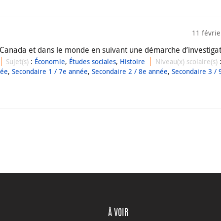
11 févri
au Canada et dans le monde en suivant une démarche d’investigat
Sujet(s)
:
Économie
,
Études sociales
,
Histoire
Niveau(x) scolaire(s)
née
,
Secondaire 1 / 7e année
,
Secondaire 2 / 8e année
,
Secondaire 3 / 
À VOIR