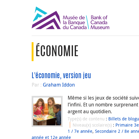
ÉCONOMIE
L'économie, version jeu
Par :
Graham Iddon
Même si les jeux de société sui
l’infini. Et un nombre surprenan
argent au quotidien.
Type(s) de contenu
:
Billets de blog
Niveau(x) scolaire(s)
:
Primaire 3
1 / 7e année
,
Secondaire 2 / 8e ann
année et 12e année