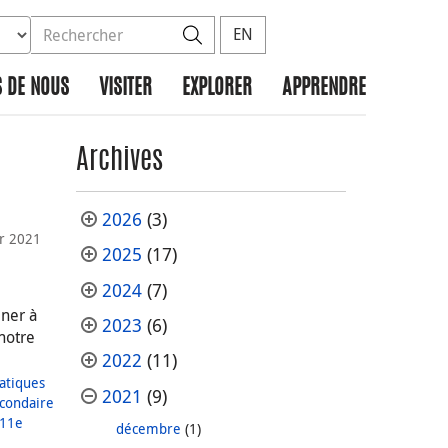
ez la base de données à rechercher
dans le site
Rechercher
EN
 DE NOUS
VISITER
EXPLORER
APPRENDRE
Archives
2026
(3)
er 2021
2025
(17)
2024
(7)
iner à
2023
(6)
notre
2022
(11)
tiques
2021
(9)
condaire
 11e
décembre
(1)