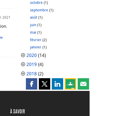
octobre
(1)
septembre
(1)
er 2021
août
(1)
juin
(1)
ion.
:
mai
(1)
9e
février
(2)
janvier
(1)
2020
(14)
2019
(4)
2018
(2)
Partager cette page sur Facebook
Partager cette page sur X
Partager cette page sur LinkedI
Partagez cette page sur
Partager cette pag
À SAVOIR