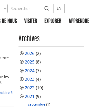
ez la base de données à rechercher
dans le site
Rechercher
EN
 DE NOUS
VISITER
EXPLORER
APPRENDRE
Archives
2026
(2)
er 2021
2025
(8)
2024
(7)
me les
2023
(4)
.
2022
(10)
ndaire 5
2021
(9)
septembre
(1)