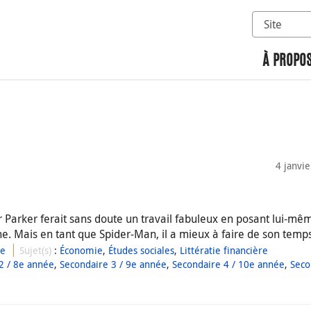
Sélectionn
Rechercher 
À PROPOS
4 janvi
 Parker ferait sans doute un travail fabuleux en posant lui-mê
ne. Mais en tant que Spider-Man, il a mieux à faire de son temps
ue
Sujet(s)
:
Économie
,
Études sociales
,
Littératie financière
2 / 8e année
,
Secondaire 3 / 9e année
,
Secondaire 4 / 10e année
,
Seco