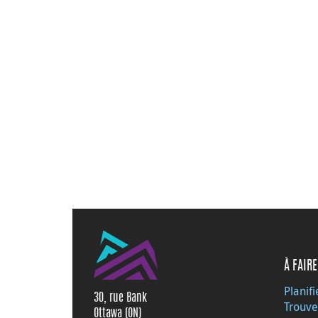
À FAIRE
Planifi
30, rue Bank
Trouve
Ottawa (ON)