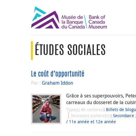
ÉTUDES SOCIALES
Le coût d’opportunité
Par :
Graham Iddon
Grâce à ses superpouvoirs, Peter
carreaux du dosseret de la cuisi
Type(s) de contenu
:
Billets de blog
Niveau(x) scolaire(s)
:
Secondaire 
/ 11e année et 12e année