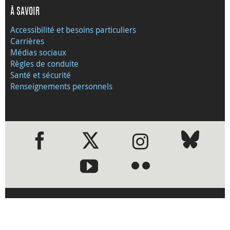
À SAVOIR
Accessibilité et besoins particuliers
Carrières
Médias sociaux
Règles de conduite
Santé et sécurité
Renseignements personnels
●
●
›
Visitez le site Web de la Banque
du Canada