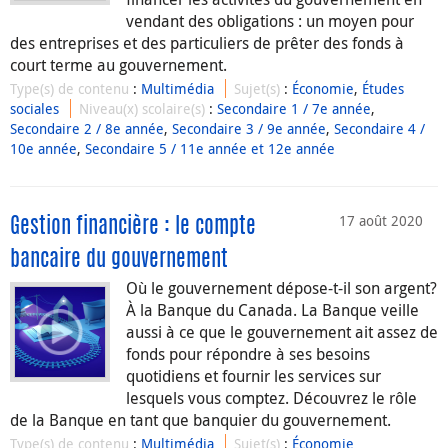
vendant des obligations : un moyen pour
des entreprises et des particuliers de prêter des fonds à
court terme au gouvernement.
Type(s) de contenu
:
Multimédia
Sujet(s)
:
Économie
,
Études
sociales
Niveau(x) scolaire(s)
:
Secondaire 1 / 7e année
,
Secondaire 2 / 8e année
,
Secondaire 3 / 9e année
,
Secondaire 4 /
10e année
,
Secondaire 5 / 11e année et 12e année
17 août 2020
Gestion financière : le compte
bancaire du gouvernement
Où le gouvernement dépose-t-il son argent?
À la Banque du Canada. La Banque veille
aussi à ce que le gouvernement ait assez de
fonds pour répondre à ses besoins
quotidiens et fournir les services sur
lesquels vous comptez. Découvrez le rôle
de la Banque en tant que banquier du gouvernement.
Type(s) de contenu
:
Multimédia
Sujet(s)
:
Économie