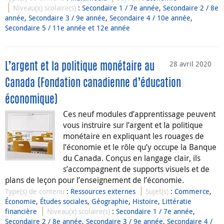
Niveau(x) scolaire(s)
:
Secondaire 1 / 7e année
,
Secondaire 2 / 8e
année
,
Secondaire 3 / 9e année
,
Secondaire 4 / 10e année
,
Secondaire 5 / 11e année et 12e année
28 avril 2020
L’argent et la politique monétaire au
Canada (Fondation canadienne d’éducation
économique)
Ces neuf modules d’apprentissage peuvent
vous instruire sur l’argent et la politique
monétaire en expliquant les rouages de
l’économie et le rôle qu’y occupe la Banque
du Canada. Conçus en langage clair, ils
s’accompagnent de supports visuels et de
plans de leçon pour l’enseignement de l’économie.
Type(s) de contenu
:
Ressources externes
Sujet(s)
:
Commerce
,
Économie
,
Études sociales
,
Géographie
,
Histoire
,
Littératie
financière
Niveau(x) scolaire(s)
:
Secondaire 1 / 7e année
,
Secondaire 2 / 8e année
,
Secondaire 3 / 9e année
,
Secondaire 4 /