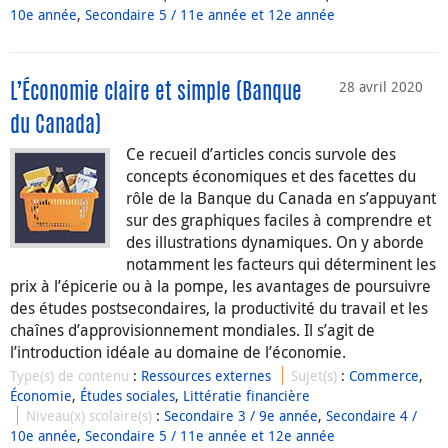
10e année
,
Secondaire 5 / 11e année et 12e année
28 avril 2020
L’Économie claire et simple (Banque
du Canada)
Ce recueil d’articles concis survole des
concepts économiques et des facettes du
rôle de la Banque du Canada en s’appuyant
sur des graphiques faciles à comprendre et
des illustrations dynamiques. On y aborde
notamment les facteurs qui déterminent les
prix à l’épicerie ou à la pompe, les avantages de poursuivre
des études postsecondaires, la productivité du travail et les
chaînes d’approvisionnement mondiales. Il s’agit de
l’introduction idéale au domaine de l’économie.
Type(s) de contenu
:
Ressources externes
Sujet(s)
:
Commerce
,
Économie
,
Études sociales
,
Littératie financière
Niveau(x) scolaire(s)
:
Secondaire 3 / 9e année
,
Secondaire 4 /
10e année
,
Secondaire 5 / 11e année et 12e année