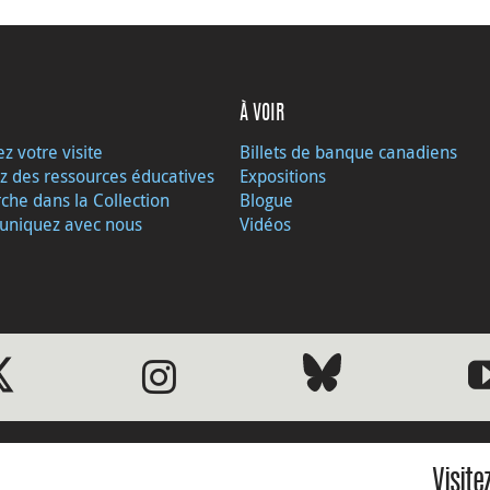
À VOIR
ez votre visite
Billets de banque canadiens
z des ressources éducatives
Expositions
che dans la Collection
Blogue
niquez avec nous
Vidéos
Visite