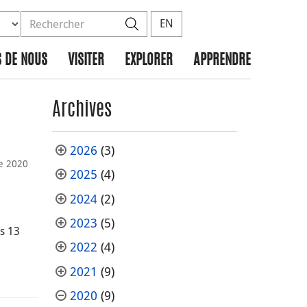
ez la base de données à rechercher
dans le site
Rechercher
EN
 DE NOUS
VISITER
EXPLORER
APPRENDRE
Archives
2026
(3)
e 2020
2025
(4)
2024
(2)
2023
(5)
ns 13
2022
(4)
2021
(9)
2020
(9)