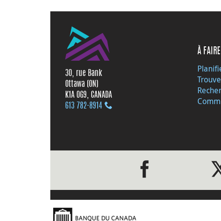
À FAIRE
Planifi
30, rue Bank
Trouve
Ottawa (ON)
Recher
K1A 0G9, CANADA
Commu
613 782‑8914