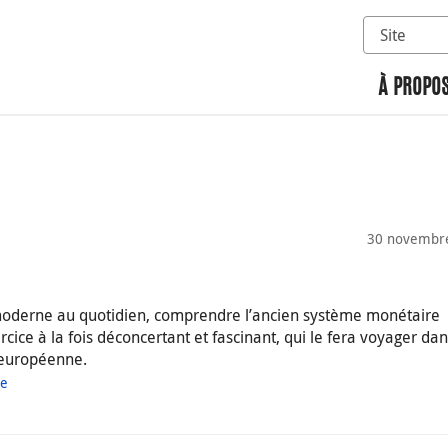
Sélectionn
Rechercher 
À PROPOS
30 novembr
 moderne au quotidien, comprendre l’ancien système monétaire
cice à la fois déconcertant et fascinant, qui le fera voyager da
 européenne.
ue