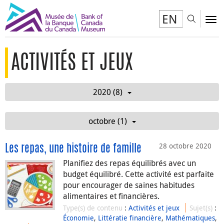
EN
Toggl
To
ACTIVITÉS ET JEUX
2020 (8)
octobre (1)
28 octobre 2020
Les repas, une histoire de famille
Planifiez des repas équilibrés avec un
budget équilibré. Cette activité est parfaite
pour encourager de saines habitudes
alimentaires et financières.
Type(s) de contenu
:
Activités et jeux
Sujet(s)
:
Économie
,
Littératie financière
,
Mathématiques
,