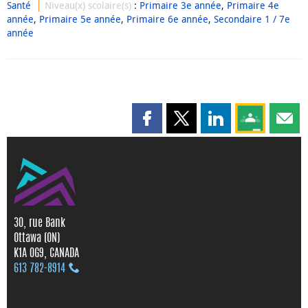
Santé
Niveau(x) scolaire(s)
:
Primaire 3e année
,
Primaire 4e
année
,
Primaire 5e année
,
Primaire 6e année
,
Secondaire 1 / 7e
année
Partager cette page sur Faceboo
Partager cette page sur X
Partager cette pag
Partagez ce
Parta
30, rue Bank
Ottawa (ON)
K1A 0G9, CANADA
613 782‑8914