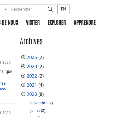
ez la base de données à rechercher
dans le site
Rechercher
EN
 DE NOUS
VISITER
EXPLORER
APPRENDRE
Archives
2025
(2)
et 2020
2023
(2)
nsi que
2022
(2)
nnée
,
2021
(4)
née
,
2020
(8)
novembre
(2)
juillet
(2)
et 2020