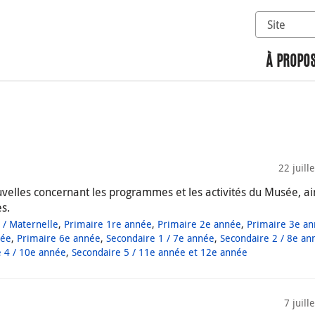
Sélectionn
Rechercher 
À PROPOS
22 juill
elles concernant les programmes et les activités du Musée, ai
es.
 / Maternelle
,
Primaire 1re année
,
Primaire 2e année
,
Primaire 3e a
née
,
Primaire 6e année
,
Secondaire 1 / 7e année
,
Secondaire 2 / 8e an
 4 / 10e année
,
Secondaire 5 / 11e année et 12e année
7 juill