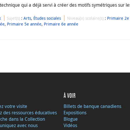
 technique qui a déjà servi à créer des motifs symétriques sur les
x
Sujet(s)
:
Arts
,
Études sociales
Niveau(x) scolaire(s)
:
Primaire 2e
née
,
Primaire 5e année
,
Primaire 6e année
À VOIR
ez votre visite
Billets de banque canadiens
z des ressources éducatives
Expositions
che dans la Collection
Blogue
niquez avec nous
Vidéos