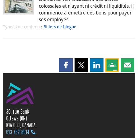
colossales et n’ayant ni crédit ni liquidités, il
commence à émettre des bons pour payer
ses employés.
Type(s) de contenu
:
Billets de blogue
Partager cette page sur Faceboo
Partager cette page sur X
Partager cette pag
Partagez ce
Parta
30, rue Bank
Ottawa (ON)
K1A 0G9, CANADA
613 782‑8914