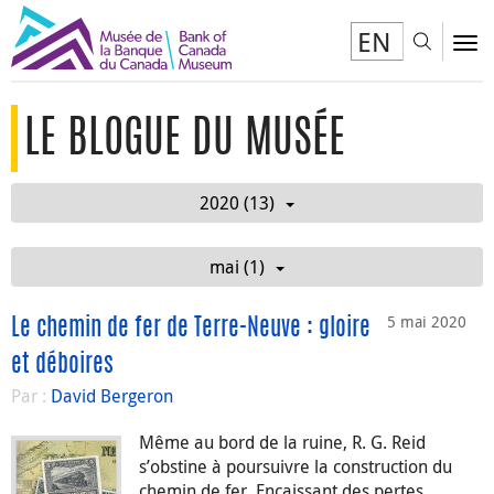
EN
Toggl
To
LE BLOGUE DU MUSÉE
2020 (13)
mai (1)
5 mai 2020
Le chemin de fer de Terre-Neuve : gloire
et déboires
Par :
David Bergeron
Même au bord de la ruine, R. G. Reid
s’obstine à poursuivre la construction du
chemin de fer. Encaissant des pertes