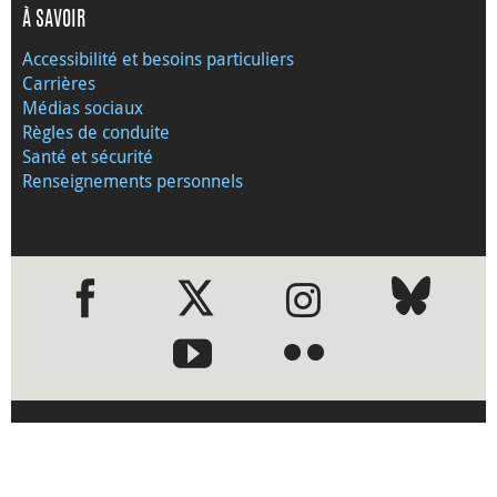
À SAVOIR
Accessibilité et besoins particuliers
Carrières
Médias sociaux
Règles de conduite
Santé et sécurité
Renseignements personnels
●
●
›
Visitez le site Web de la Banque
du Canada