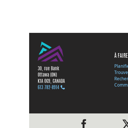
À FAIRE
Planifi
30, rue Bank
Trouve
Ottawa (ON)
Recher
K1A 0G9, CANADA
Commu
613 782‑8914