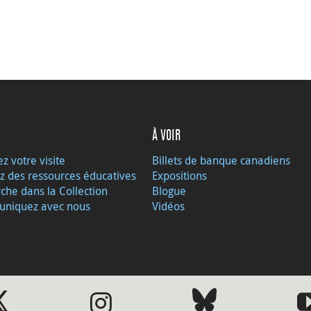
À VOIR
ez votre visite
Billets de banque canadiens
z des ressources éducatives
Expositions
che dans la Collection
Blogue
niquez avec nous
Vidéos