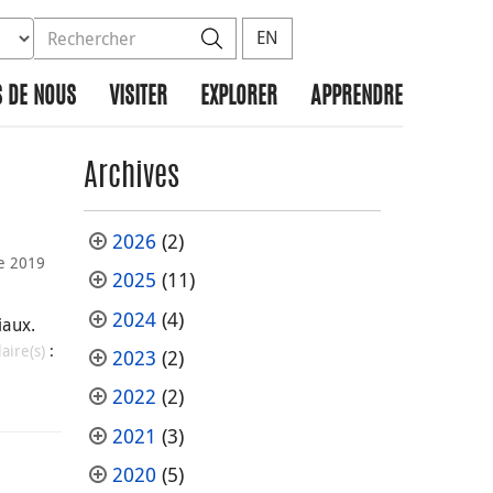
ez la base de données à rechercher
dans le site
Rechercher
EN
 DE NOUS
VISITER
EXPLORER
APPRENDRE
Archives
2026
(2)
e 2019
2025
(11)
l
2024
(4)
iaux.
laire(s)
:
2023
(2)
2022
(2)
2021
(3)
2020
(5)