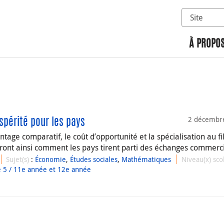
Sélectionn
Rechercher 
À PROPOS
2 décembr
spérité pour les pays
ntage comparatif, le coût d’opportunité et la spécialisation au fi
ndront ainsi comment les pays tirent parti des échanges commerc
Sujet(s)
:
Économie
,
Études sociales
,
Mathématiques
Niveau(x) sco
 5 / 11e année et 12e année