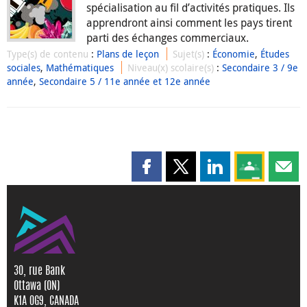
spécialisation au fil d’activités pratiques. Ils
apprendront ainsi comment les pays tirent
parti des échanges commerciaux.
Type(s) de contenu
:
Plans de leçon
Sujet(s)
:
Économie
,
Études
sociales
,
Mathématiques
Niveau(x) scolaire(s)
:
Secondaire 3 / 9e
année
,
Secondaire 5 / 11e année et 12e année
Partager cette page sur Faceboo
Partager cette page sur X
Partager cette pag
Partagez ce
Parta
30, rue Bank
Ottawa (ON)
K1A 0G9, CANADA