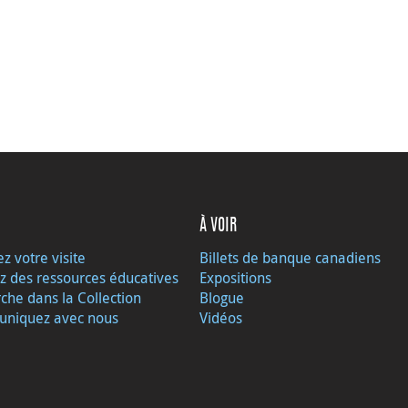
À VOIR
ez votre visite
Billets de banque canadiens
z des ressources éducatives
Expositions
che dans la Collection
Blogue
niquez avec nous
Vidéos