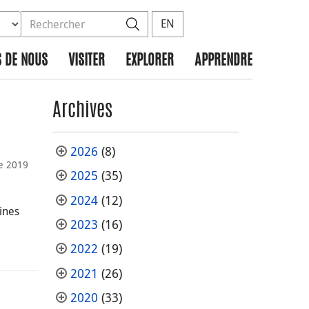
ez la base de données à rechercher
dans le site
Rechercher
EN
 DE NOUS
VISITER
EXPLORER
APPRENDRE
Archives
2026
(8)
e 2019
2025
(35)
2024
(12)
gines
2023
(16)
2022
(19)
2021
(26)
2020
(33)