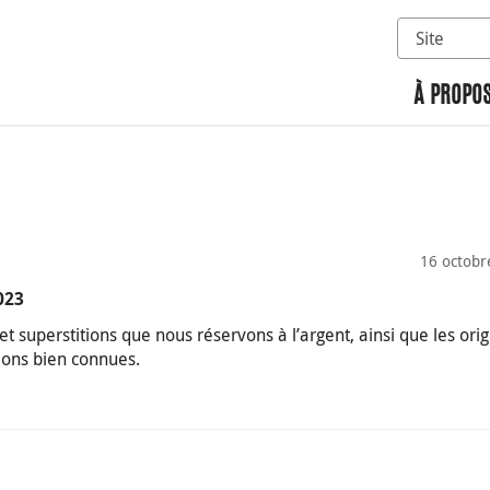
Sélectionn
Rechercher 
À PROPOS
16 octobr
023
t superstitions que nous réservons à l’argent, ainsi que les ori
ions bien connues.