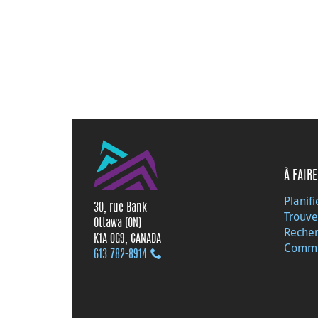
À FAIRE
Planifi
30, rue Bank
Trouve
Ottawa (ON)
Recher
K1A 0G9, CANADA
Commu
613 782‑8914