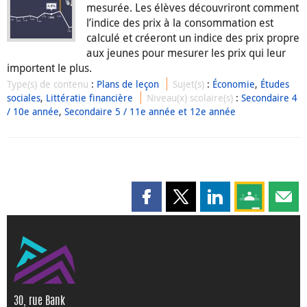
mesurée. Les élèves découvriront comment
l’indice des prix à la consommation est
calculé et créeront un indice des prix propre
aux jeunes pour mesurer les prix qui leur
importent le plus.
Type(s) de contenu
:
Plans de leçon
Sujet(s)
:
Économie
,
Études
sociales
,
Littératie financière
Niveau(x) scolaire(s)
:
Secondaire 4
/ 10e année
,
Secondaire 5 / 11e année et 12e année
Partager cette page sur Faceboo
Partager cette page sur X
Partager cette pag
Partagez ce
Parta
30, rue Bank