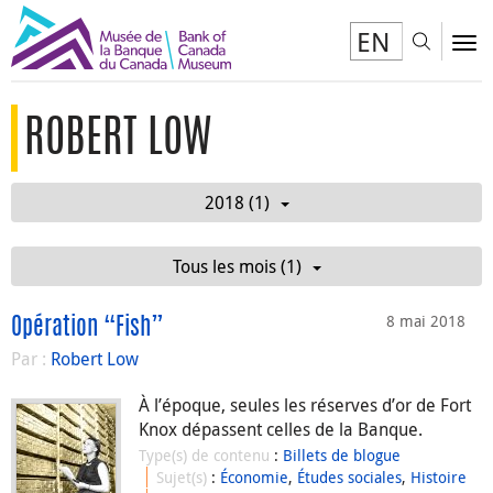
EN
Toggl
To
ROBERT LOW
2018 (1)
Tous les mois (1)
8 mai 2018
Opération “Fish”
Par :
Robert Low
À l’époque, seules les réserves d’or de Fort
Knox dépassent celles de la Banque.
Type(s) de contenu
:
Billets de blogue
Sujet(s)
:
Économie
,
Études sociales
,
Histoire