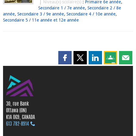
Niveau(x) scolaire(s)
:
Primaire 6e année
,
Secondaire 1 / 7e année
,
Secondaire 2 / 8e
année
,
Secondaire 3 / 9e année
,
Secondaire 4 / 10e année
,
Secondaire 5 / 11e année et 12e année
Partager cette page sur Faceboo
Partager cette page sur X
Partager cette pag
Partagez ce
Parta
30, rue Bank
Ottawa (ON)
K1A 0G9, CANADA
613 782‑8914