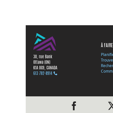
À FAIRE
Planifi
30, rue Bank
Trouve
Ottawa (ON)
Recher
K1A 0G9, CANADA
Commu
613 782‑8914