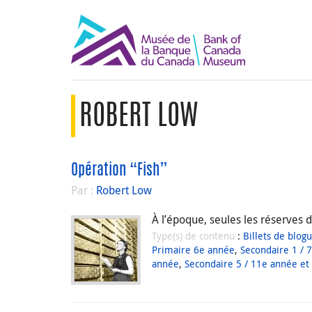
ROBERT LOW
Opération “Fish”
Par :
Robert Low
À l’époque, seules les réserves 
Type(s) de contenu
:
Billets de blog
Primaire 6e année
,
Secondaire 1 / 
année
,
Secondaire 5 / 11e année et