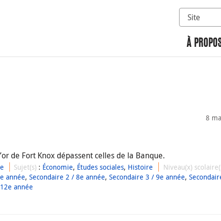
Sélectionn
Rechercher 
À PROPOS
8 ma
d’or de Fort Knox dépassent celles de la Banque.
ue
Sujet(s)
:
Économie
,
Études sociales
,
Histoire
Niveau(x) scolaire
7e année
,
Secondaire 2 / 8e année
,
Secondaire 3 / 9e année
,
Secondair
 12e année