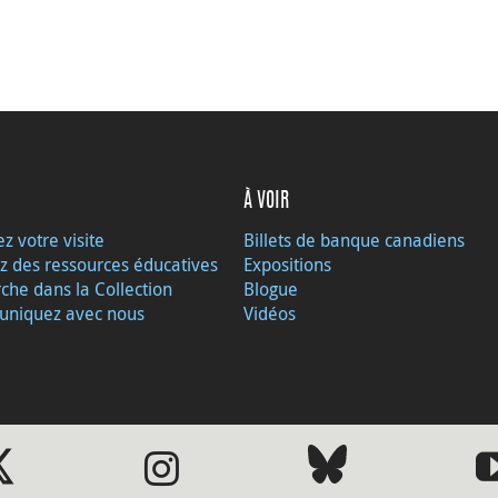
À VOIR
ez votre visite
Billets de banque canadiens
z des ressources éducatives
Expositions
che dans la Collection
Blogue
niquez avec nous
Vidéos