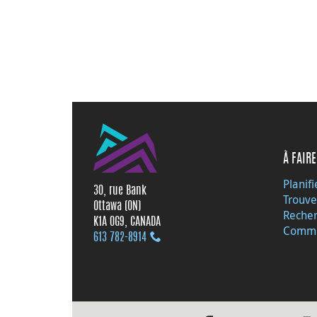
À FAIRE
Planifi
30, rue Bank
Trouve
Ottawa (ON)
Recher
K1A 0G9, CANADA
Commu
613 782‑8914