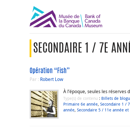
SECONDAIRE 1 / 7E ANN
Opération “Fish”
Par :
Robert Low
À l’époque, seules les réserves 
Type(s) de contenu
:
Billets de blog
Primaire 6e année
,
Secondaire 1 / 
année
,
Secondaire 5 / 11e année et