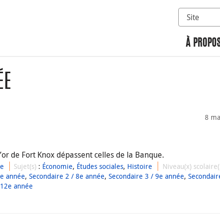
Sélectionn
Rechercher 
À PROPOS
ÉE
8 ma
d’or de Fort Knox dépassent celles de la Banque.
ue
Sujet(s)
:
Économie
,
Études sociales
,
Histoire
Niveau(x) scolaire
7e année
,
Secondaire 2 / 8e année
,
Secondaire 3 / 9e année
,
Secondair
 12e année