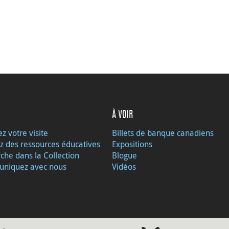
À VOIR
ez votre visite
Billets de banque canadiens
z des ressources éducatives
Expositions
che dans la Collection
Blogue
niquez avec nous
Vidéos