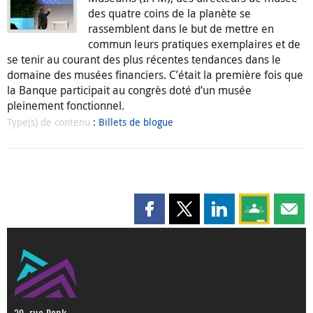
des quatre coins de la planète se
rassemblent dans le but de mettre en
commun leurs pratiques exemplaires et de
se tenir au courant des plus récentes tendances dans le
domaine des musées financiers. C’était la première fois que
la Banque participait au congrès doté d’un musée
pleinement fonctionnel.
Type(s) de contenu
:
Billets de blogue
Partager cette page sur Faceboo
Partager cette page sur X
Partager cette pag
Partagez ce
Parta