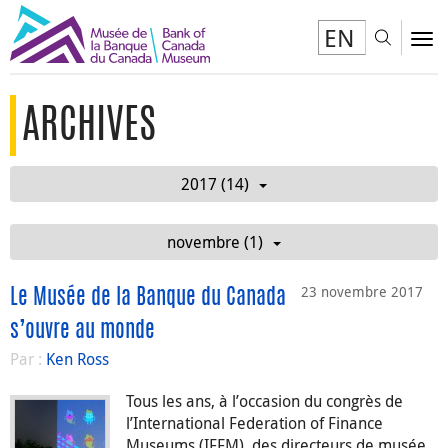
EN
Toggl
To
ARCHIVES
2017 (14)
novembre (1)
23 novembre 2017
Le Musée de la Banque du Canada
s’ouvre au monde
Par :
Ken Ross
Tous les ans, à l’occasion du congrès de
l’International Federation of Finance
Museums (IFFM), des directeurs de musée