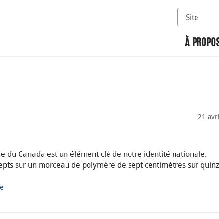
Sélectionn
Rechercher 
À PROPOS
21 avr
ale du Canada est un élément clé de notre identité nationale.
ncepts sur un morceau de polymère de sept centimètres sur quin
ue