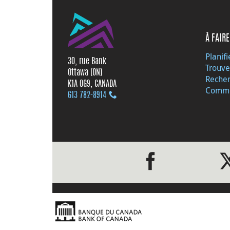
À FAIRE
Planifi
30, rue Bank
Trouve
Ottawa (ON)
Recher
K1A 0G9, CANADA
Commu
613 782‑8914