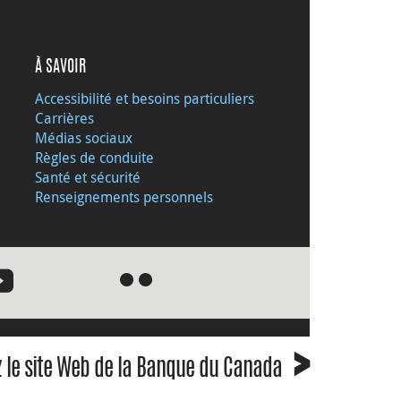
À SAVOIR
Accessibilité et besoins particuliers
Carrières
Médias sociaux
Règles de conduite
Santé et sécurité
Renseignements personnels
●
●
›
z le site Web de la Banque du Canada