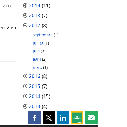
2019
(11)
il 2017
2018
(7)
2017
(8)
rent à en
septembre
(1)
juillet
(1)
juin
(3)
avril
(2)
mars
(1)
2016
(8)
2015
(7)
2014
(15)
2013
(4)
Partager cette page sur Facebook
Partager cette page sur X
Partager cette page sur LinkedI
Partagez cette page sur
Partager cette pag