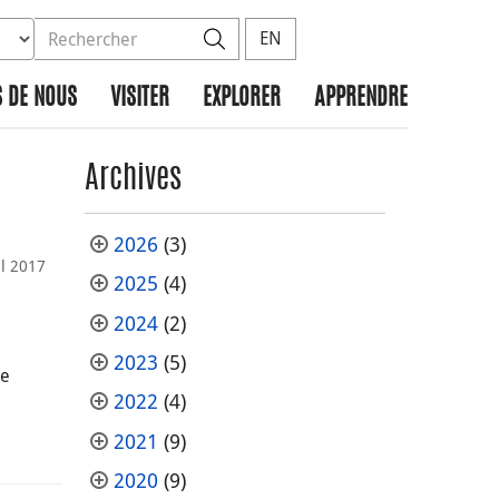
ez la base de données à rechercher
dans le site
Rechercher
EN
 DE NOUS
VISITER
EXPLORER
APPRENDRE
Archives
2026
(3)
il 2017
2025
(4)
2024
(2)
2023
(5)
ze
2022
(4)
2021
(9)
2020
(9)