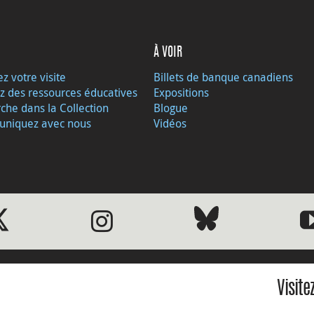
À VOIR
ez votre visite
Billets de banque canadiens
z des ressources éducatives
Expositions
che dans la Collection
Blogue
niquez avec nous
Vidéos
Visite