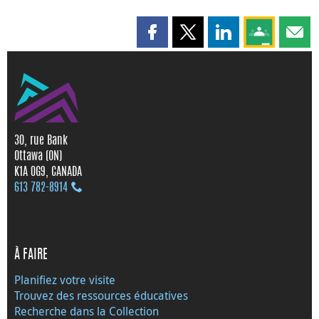
Partager cette page sur Faceboo
Partager cette page sur X
Partager cette pag
Partagez ce
Parta
30, rue Bank
Ottawa (ON)
K1A 0G9, CANADA
613 782‑8914
À FAIRE
Planifiez votre visite
Trouvez des ressources éducatives
Recherche dans la Collection