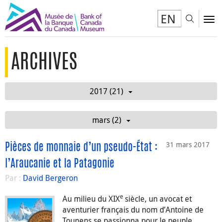
EN
Toggl
To
ARCHIVES
2017 (21)
mars (2)
31 mars 2017
Pièces de monnaie d’un pseudo-État :
l’Araucanie et la Patagonie
Par :
David Bergeron
e
Au milieu du XIX
siècle, un avocat et
aventurier français du nom d’Antoine de
Tounens se passionna pour le peuple