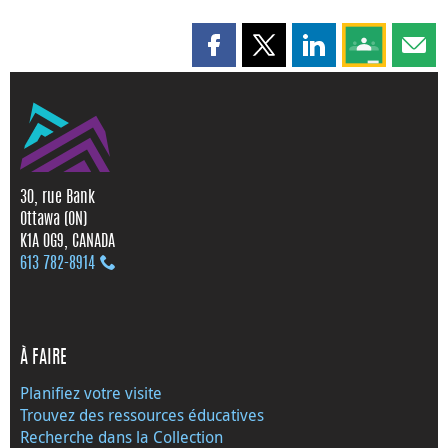
Partager cette page sur Faceboo
Partager cette page sur X
Partager cette pag
Partagez ce
Parta
30, rue Bank
Ottawa (ON)
K1A 0G9, CANADA
613 782‑8914
À FAIRE
Planifiez votre visite
Trouvez des ressources éducatives
Recherche dans la Collection