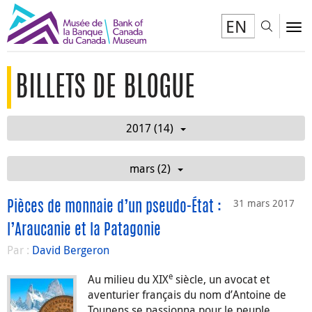
EN
Toggl
To
BILLETS DE BLOGUE
2017 (14)
mars (2)
31 mars 2017
Pièces de monnaie d’un pseudo-État :
l’Araucanie et la Patagonie
Par :
David Bergeron
e
Au milieu du XIX
siècle, un avocat et
aventurier français du nom d’Antoine de
Tounens se passionna pour le peuple