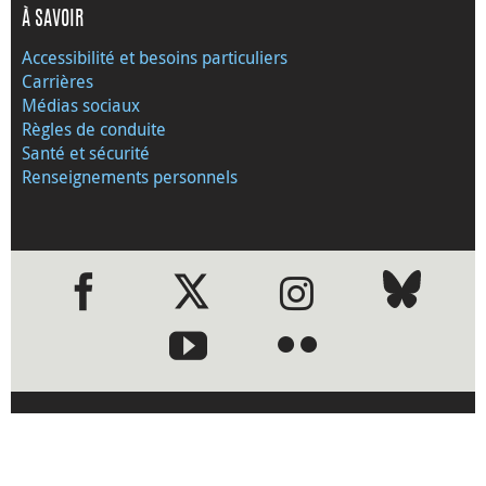
À SAVOIR
Accessibilité et besoins particuliers
Carrières
Médias sociaux
Règles de conduite
Santé et sécurité
Renseignements personnels
●
●
›
Visitez le site Web de la Banque
du Canada