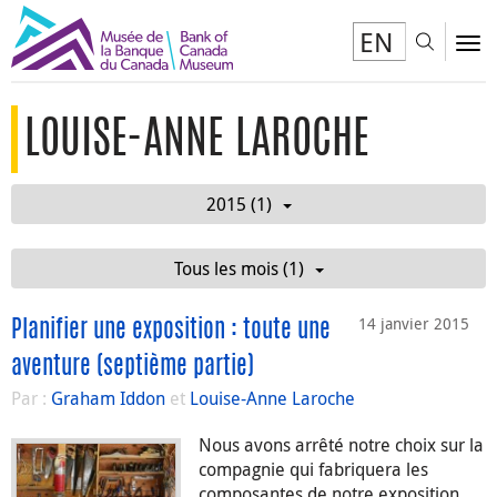
EN
Toggl
To
LOUISE-ANNE LAROCHE
2015 (1)
Tous les mois (1)
14 janvier 2015
Planifier une exposition : toute une
aventure (septième partie)
Par :
Graham Iddon
et
Louise-Anne Laroche
Nous avons arrêté notre choix sur la
compagnie qui fabriquera les
composantes de notre exposition