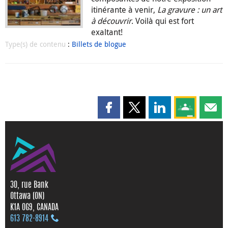
itinérante à venir,
La gravure : un art
à découvrir
. Voilà qui est fort
exaltant!
Type(s) de contenu
:
Billets de blogue
Partager cette page sur Faceboo
Partager cette page sur X
Partager cette pag
Partagez ce
Parta
30, rue Bank
Ottawa (ON)
K1A 0G9, CANADA
613 782‑8914