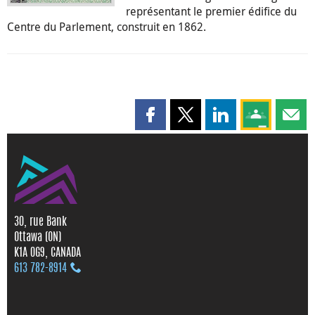
représentant le premier édifice du
Centre du Parlement, construit en 1862.
Partager cette page sur Faceboo
Partager cette page sur X
Partager cette pag
Partagez ce
Parta
30, rue Bank
Ottawa (ON)
K1A 0G9, CANADA
613 782‑8914