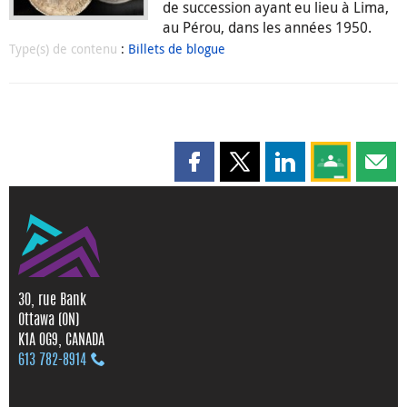
de succession ayant eu lieu à Lima,
au Pérou, dans les années 1950.
Type(s) de contenu
:
Billets de blogue
Partager cette page sur Faceboo
Partager cette page sur X
Partager cette pag
Partagez ce
Parta
30, rue Bank
Ottawa (ON)
K1A 0G9, CANADA
613 782‑8914