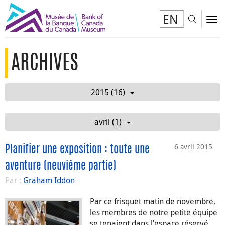
EN
Toggl
To
ARCHIVES
2015 (16)
avril (1)
6 avril 2015
Planifier une exposition : toute une
aventure (neuvième partie)
Par :
Graham Iddon
Par ce frisquet matin de novembre,
les membres de notre petite équipe
se tenaient dans l’espace réservé