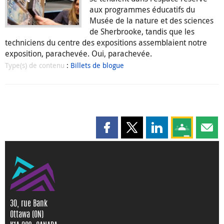
aux programmes éducatifs du
Musée de la nature et des sciences
de Sherbrooke, tandis que les
techniciens du centre des expositions assemblaient notre
exposition, parachevée. Oui, parachevée.
Type(s) de contenu
:
Billets de blogue
Partager cette page sur Faceboo
Partager cette page sur X
Partager cette pag
Partagez ce
Parta
30, rue Bank
Ottawa (ON)