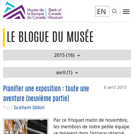
EN
Toggl
To
LE BLOGUE DU MUSÉE
2015 (16)
avril (1)
6 avril 2015
Planifier une exposition : toute une
aventure (neuvième partie)
Par :
Graham Iddon
Par ce frisquet matin de novembre,
les membres de notre petite équipe
se tenaient dans l’espace réservé