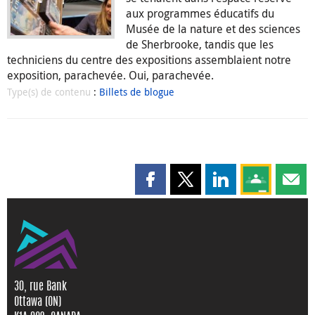
aux programmes éducatifs du
Musée de la nature et des sciences
de Sherbrooke, tandis que les
techniciens du centre des expositions assemblaient notre
exposition, parachevée. Oui, parachevée.
Type(s) de contenu
:
Billets de blogue
Partager cette page sur Faceboo
Partager cette page sur X
Partager cette pag
Partagez ce
Parta
30, rue Bank
Ottawa (ON)