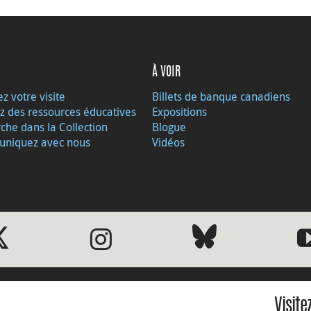
À VOIR
ez votre visite
Billets de banque canadiens
z des ressources éducatives
Expositions
che dans la Collection
Blogue
niquez avec nous
Vidéos
Visite