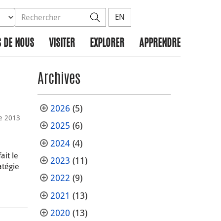
ez la base de données à rechercher
dans le site
Rechercher
EN
 DE NOUS
VISITER
EXPLORER
APPRENDRE
Archives
2026
(5)
e 2013
2025
(6)
2024
(4)
ait le
2023
(11)
atégie
2022
(9)
2021
(13)
2020
(13)