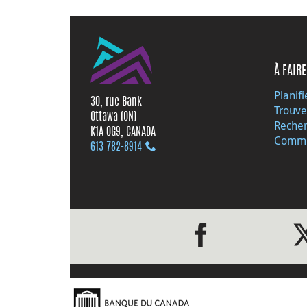
À FAIRE
Planifi
30, rue Bank
Trouve
Ottawa (ON)
Recher
K1A 0G9, CANADA
Commu
613 782‑8914