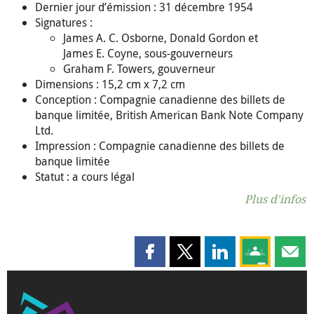
Dernier jour d’émission : 31 décembre 1954
Signatures :
James A. C. Osborne, Donald Gordon et
James E. Coyne, sous-gouverneurs
Graham F. Towers, gouverneur
Dimensions : 15,2 cm x 7,2 cm
Conception : Compagnie canadienne des billets de
banque limitée, British American Bank Note Company
Ltd.
Impression : Compagnie canadienne des billets de
banque limitée
Statut : a cours légal
Plus d'infos
Partager cette page sur Faceboo
Partager cette page sur X
Partager cette pag
Partagez ce
Parta