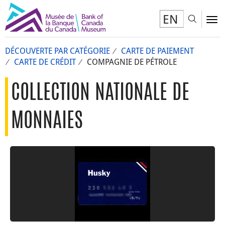
EN
Toggl
To
DÉCOUVERTE PAR CATÉGORIE
CARTE DE PAIEMENT
CARTE DE CRÉDIT
COMPAGNIE DE PÉTROLE
COLLECTION NATIONALE DE
MONNAIES