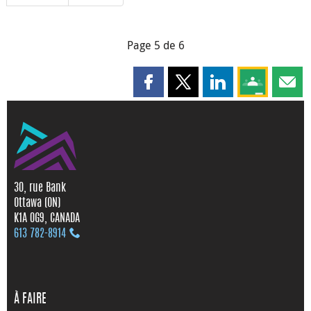
Page 5 de 6
Partager cette page sur Faceboo
Partager cette page sur X
Partager cette pag
Partagez ce
Parta
30, rue Bank
Ottawa (ON)
K1A 0G9, CANADA
613 782‑8914
À FAIRE