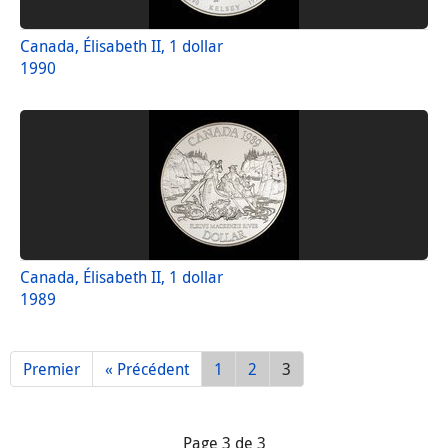
Canada, Élisabeth II, 1 dollar
1990
Canada, Élisabeth II, 1 dollar
1989
Premier
« Précédent
1
2
3
Page 3 de 3