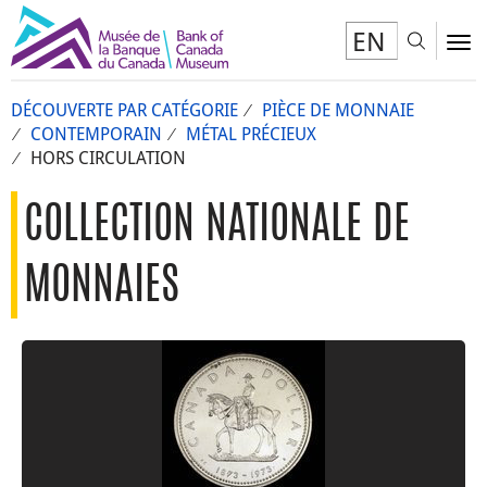
EN
Toggl
To
DÉCOUVERTE PAR CATÉGORIE
PIÈCE DE MONNAIE
CONTEMPORAIN
MÉTAL PRÉCIEUX
HORS CIRCULATION
COLLECTION NATIONALE DE
MONNAIES