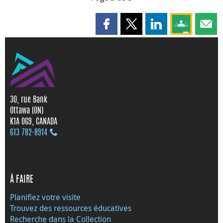
Partager cette page sur Faceboo
Partager cette page sur X
Partager cette pag
Partagez ce
Parta
30, rue Bank
Ottawa (ON)
K1A 0G9, CANADA
613 782‑8914
À FAIRE
Planifiez votre visite
Trouvez des ressources éducatives
Recherche dans la Collection