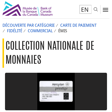
EN
Toggl
To
DÉCOUVERTE PAR CATÉGORIE
CARTE DE PAIEMENT
FIDÉLITÉ
COMMERCIAL
ÉMIS
COLLECTION NATIONALE DE
MONNAIES