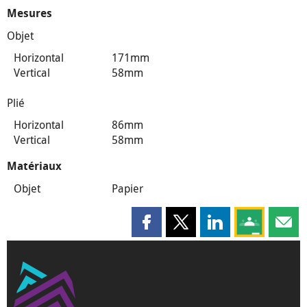
Mesures
Objet
Horizontal
171mm
Vertical
58mm
Plié
Horizontal
86mm
Vertical
58mm
Matériaux
Objet
Papier
Partager cette page sur Faceboo
Partager cette page sur X
Partager cette pag
Partagez ce
Parta