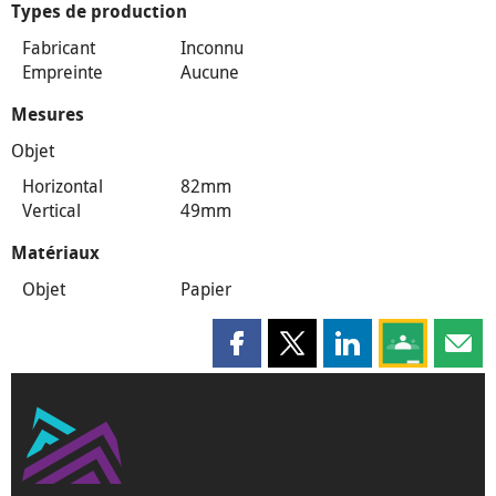
Types de production
Fabricant
Inconnu
Empreinte
Aucune
Mesures
Objet
Horizontal
82mm
Vertical
49mm
Matériaux
Objet
Papier
Partager cette page sur Faceboo
Partager cette page sur X
Partager cette pag
Partagez ce
Parta