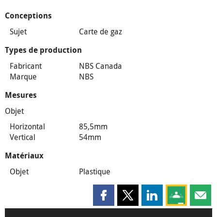
Conceptions
Sujet
Carte de gaz
Types de production
Fabricant
NBS Canada
Marque
NBS
Mesures
Objet
Horizontal
85,5mm
Vertical
54mm
Matériaux
Objet
Plastique
Partager cette page sur Faceboo
Partager cette page sur X
Partager cette pag
Partagez ce
Parta