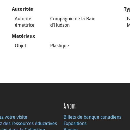
Autorités
Ty
Autorité
Compagnie de la Baie
F
émettrice
d'Hudson
M
Matériaux
Objet
Plastique
À VOIR
ez votre visite
Billets de banque canadiens
z des ressources éducatives
Expositions
che dans la Collection
Blogue