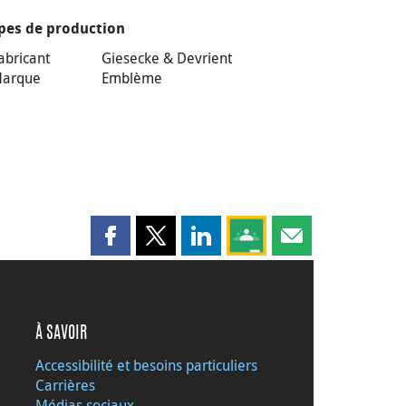
pes de production
abricant
Giesecke & Devrient
arque
Emblème
Partager cette page sur Facebook
Partager cette page sur X
Partager cette page sur LinkedI
Partagez cette page sur
Partager cette pag
À SAVOIR
Accessibilité et besoins particuliers
Carrières
Médias sociaux