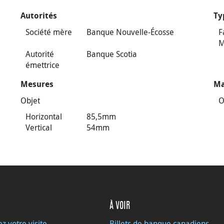
Autorités
Ty
Société mère
Banque Nouvelle-Écosse
F
M
Autorité
Banque Scotia
émettrice
Mesures
Ma
Objet
O
Horizontal
85,5mm
Vertical
54mm
À VOIR
ez votre visite
Billets de banque canadiens