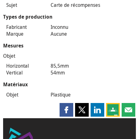
Sujet
Carte de récompenses
Types de production
Fabricant
Inconnu
Marque
Aucune
Mesures
Objet
Horizontal
85,5mm
Vertical
54mm
Matériaux
Objet
Plastique
Partager cette page sur Faceboo
Partager cette page sur X
Partager cette pag
Partagez ce
Parta