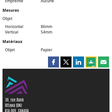
Empreinte
Aucune
Mesures
Objet
Horizontal
86mm
Vertical
54mm
Matériaux
Objet
Papier
Partager cette page sur Faceboo
Partager cette page sur X
Partager cette pag
Partagez ce
Parta
30, rue Bank
Ottawa (ON)
K1A 0G9, CANADA