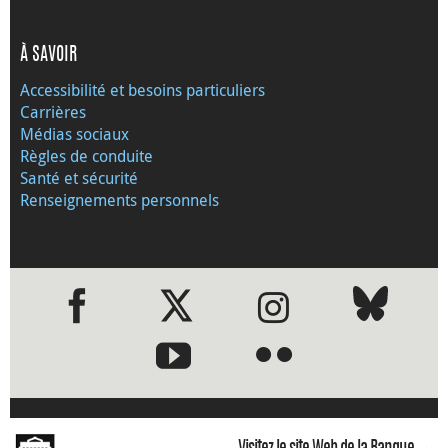
À SAVOIR
Accessibilité et besoins particuliers
Carrières
Médias sociaux
Règles de conduite
Santé et sécurité
Renseignements personnels
●
●