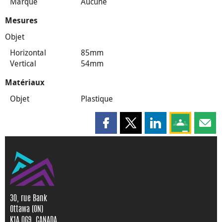
Marque
Aucune
Mesures
Objet
Horizontal
85mm
Vertical
54mm
Matériaux
Objet
Plastique
Partager cette page sur Faceboo
Partager cette page sur X
Partager cette pag
Partagez ce
Parta
30, rue Bank
Ottawa (ON)
K1A 0G9, CANADA