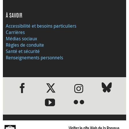
À SAVOIR
Accessibilité et besoins particuliers
Carrières
Médias sociaux
Règles de conduite
Santé et sécurité
Renseignements personnels
●
●