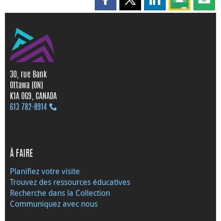
Partager cette page sur Faceboo
Partager cette page sur X
Partager cette pag
Partagez ce
Parta
30, rue Bank
Ottawa (ON)
K1A 0G9, CANADA
613 782‑8914
À FAIRE
Planifiez votre visite
Trouvez des ressources éducatives
Recherche dans la Collection
Communiquez avec nous