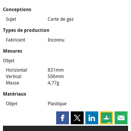
Conceptions
Sujet
Carte de gaz
Types de production
Fabricant
Inconnu
Mesures
Objet
Horizontal
831mm
Vertical
506mm
Masse
4,77g
Matériaux
Objet
Plastique
Partager cette page sur Faceboo
Partager cette page sur X
Partager cette pag
Partagez ce
Parta