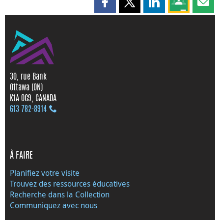
Partager cette page sur Faceboo
Partager cette page sur X
Partager cette pag
Partagez ce
Parta
30, rue Bank
Ottawa (ON)
K1A 0G9, CANADA
613 782‑8914
À FAIRE
Planifiez votre visite
Trouvez des ressources éducatives
Recherche dans la Collection
Communiquez avec nous