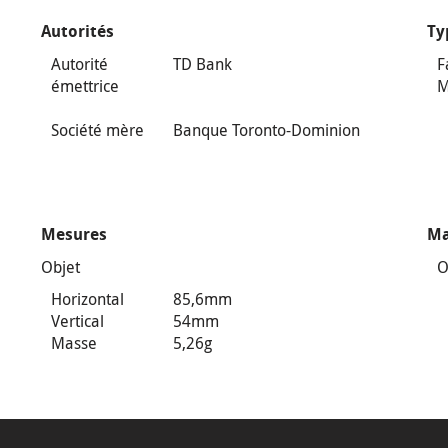
Autorités
Ty
Autorité
TD Bank
F
émettrice
M
Société mère
Banque Toronto-Dominion
Mesures
Ma
Objet
O
Horizontal
85,6mm
Vertical
54mm
Masse
5,26g