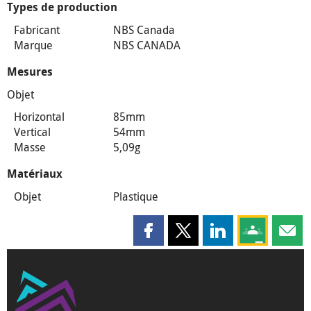
Types de production
Fabricant
NBS Canada
Marque
NBS CANADA
Mesures
Objet
Horizontal
85mm
Vertical
54mm
Masse
5,09g
Matériaux
Objet
Plastique
Partager cette page sur Faceboo
Partager cette page sur X
Partager cette pag
Partagez ce
Parta