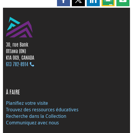
Partager cette page sur Faceboo
Partager cette page sur X
Partager cette pag
Partagez ce
Parta
30, rue Bank
Ottawa (ON)
K1A 0G9, CANADA
613 782‑8914
À FAIRE
Planifiez votre visite
Trouvez des ressources éducatives
Recherche dans la Collection
Communiquez avec nous