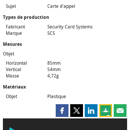
Sujet
Carte d'appel
Types de production
Fabricant
Security Card Systems
Marque
SCS
Mesures
Objet
Horizontal
85mm
Vertical
54mm
Masse
4,72g
Matériaux
Objet
Plastique
Partager cette page sur Faceboo
Partager cette page sur X
Partager cette pag
Partagez ce
Parta